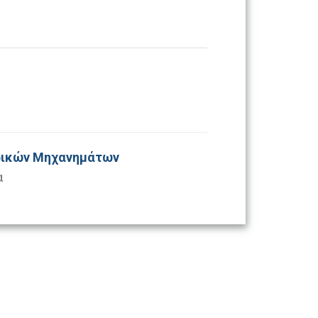
ατρικών Μηχανημάτων
α