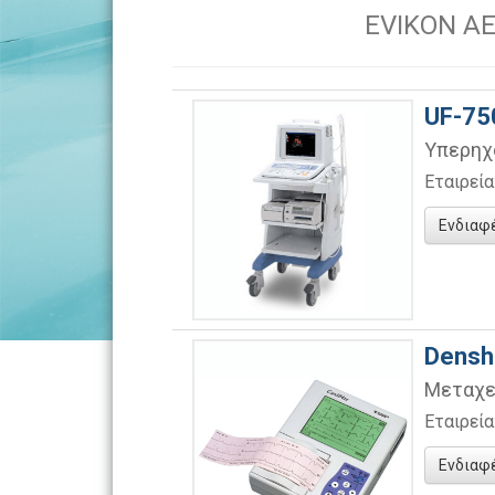
EVIKON AE
UF-75
Υπερηχ
Εταιρεί
Ενδιαφ
Densh
Μεταχε
Εταιρεί
Ενδιαφ