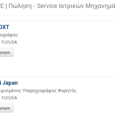
E |
Πώληση -
Service Ιατρικών Μηχανημ
0XT
ογράφος
α: FUCUDA
έρομαι
i Japan
ιρισμένος Υπερηχογράφος Φορητός
α: FUCUDA
έρομαι